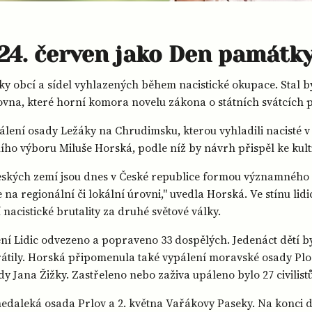
 24. červen jako Den památ
tky obcí a sídel vyhlazených během nacistické okupace. Sta
ovna, které horní komora novelu zákona o státních svátcích p
ení osady Ležáky na Chrudimsku, kterou vyhladili nacisté v 
ho výboru Miluše Horská, podle níž by návrh přispěl ke kulti
českých zemí jsou dnes v České republice formou významného 
 regionální či lokální úrovni," uvedla Horská. Ve stínu lidi
í nacistické brutality za druhé světové války.
ení Lidic odvezeno a popraveno 33 dospělých. Jedenáct dětí 
tily. Horská připomenula také vypálení moravské osady Plošt
 Jana Žižky. Zastřeleno nebo zaživa upáleno bylo 27 civilistů
 nedaleká osada Prlov a 2. května Vařákovy Paseky. Na konci 