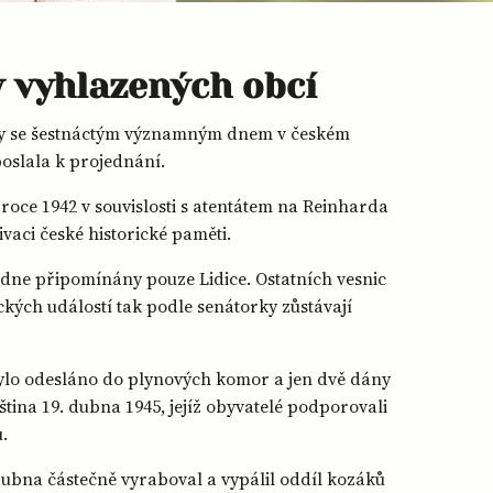
ky vyhlazených obcí
l by se šestnáctým významným dnem v českém
oslala k projednání.
roce 1942 v souvislosti s atentátem na Reinharda
vaci české historické paměti.
dne připomínány pouze Lidice. Ostatních vesnic
ckých událostí tak podle senátorky zůstávají
bylo odesláno do plynových komor a jen dvě dány
ina 19. dubna 1945, jejíž obyvatelé podporovali
.
dubna částečně vyraboval a vypálil oddíl kozáků