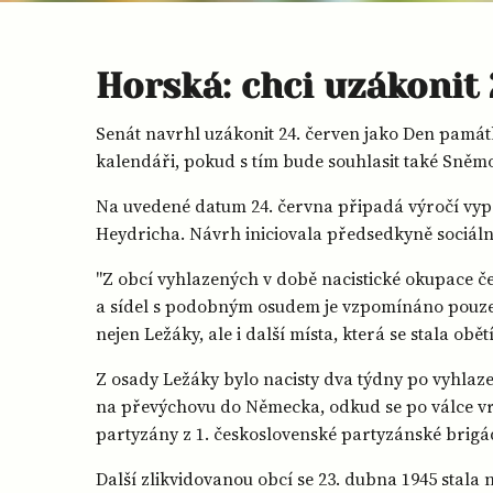
Horská: chci uzákonit
Senát navrhl uzákonit 24. červen jako Den pamá
kalendáři, pokud s tím bude souhlasit také Sněm
Na uvedené datum 24. června připadá výročí vypál
Heydricha. Návrh iniciovala předsedkyně sociální
"Z obcí vyhlazených v době nacistické okupace 
a sídel s podobným osudem je vzpomínáno pouze na
nejen Ležáky, ale i další místa, která se stala obět
Z osady Ležáky bylo nacisty dva týdny po vyhlaz
na převýchovu do Německa, odkud se po válce vrá
partyzány z 1. československé partyzánské brigády
Další zlikvidovanou obcí se 23. dubna 1945 stala